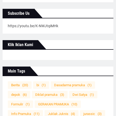
Subscribe Us
https://youtu.be/K-NWJtqiMHk
Klik Iklan Kami
Main Tags
Berita
(20)
bi
(1)
Dasadarma pramuka
(1)
depok
(6)
Diklat pramuka
(3)
Dwi Satya
(1)
Formulir
(1)
GERAKAN PRAMUKA
(10)
Info Pramuka
(11)
Juklak Juknis
(4)
jurassic
(3)