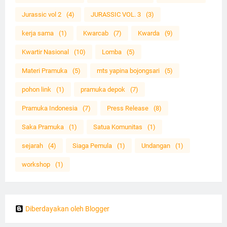
Jurassic vol 2
(4)
JURASSIC VOL. 3
(3)
kerja sama
(1)
Kwarcab
(7)
Kwarda
(9)
Kwartir Nasional
(10)
Lomba
(5)
Materi Pramuka
(5)
mts yapina bojongsari
(5)
pohon link
(1)
pramuka depok
(7)
Pramuka Indonesia
(7)
Press Release
(8)
Saka Pramuka
(1)
Satua Komunitas
(1)
sejarah
(4)
Siaga Pemula
(1)
Undangan
(1)
workshop
(1)
Diberdayakan oleh Blogger