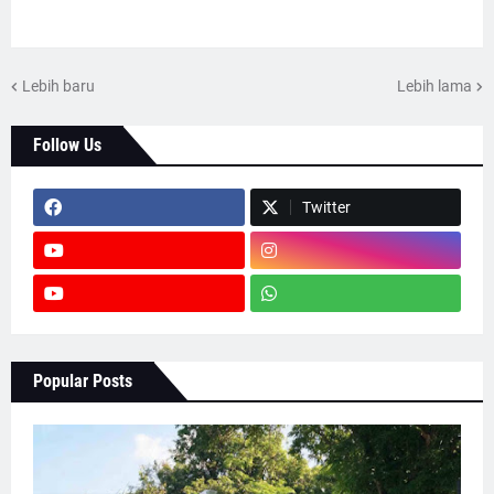
Lebih baru
Lebih lama
Follow Us
Twitter
Popular Posts