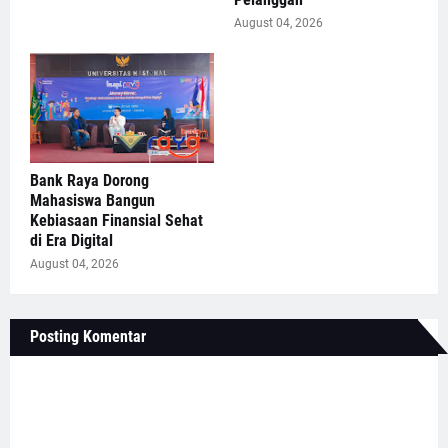
August 04, 2026
Bank Raya Dorong
Mahasiswa Bangun
Kebiasaan Finansial Sehat
di Era Digital
August 04, 2026
Posting Komentar