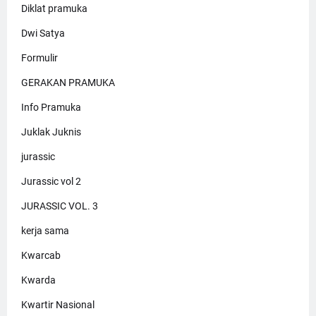
Diklat pramuka
Dwi Satya
Formulir
GERAKAN PRAMUKA
Info Pramuka
Juklak Juknis
jurassic
Jurassic vol 2
JURASSIC VOL. 3
kerja sama
Kwarcab
Kwarda
Kwartir Nasional