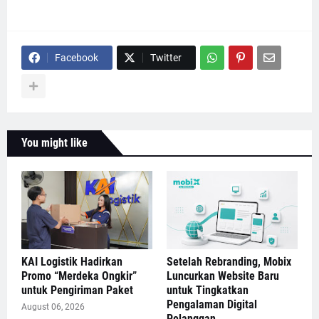
Facebook
Twitter
You might like
KAI Logistik Hadirkan
Setelah Rebranding, Mobix
Promo “Merdeka Ongkir”
Luncurkan Website Baru
untuk Pengiriman Paket
untuk Tingkatkan
Pengalaman Digital
August 06, 2026
Pelanggan