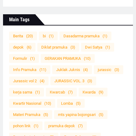
Main Tags
Berita
(20)
bi
(1)
Dasadarma pramuka
(1)
depok
(6)
Diklat pramuka
(3)
Dwi Satya
(1)
Formulir
(1)
GERAKAN PRAMUKA
(10)
Info Pramuka
(11)
Juklak Juknis
(4)
jurassic
(3)
Jurassic vol 2
(4)
JURASSIC VOL. 3
(3)
kerja sama
(1)
Kwarcab
(7)
Kwarda
(9)
Kwartir Nasional
(10)
Lomba
(5)
Materi Pramuka
(5)
mts yapina bojongsari
(5)
pohon link
(1)
pramuka depok
(7)