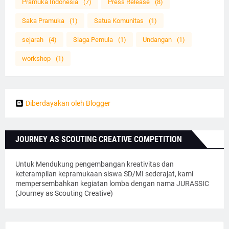
Pramuka Indonesia
(7)
Press Release
(8)
Saka Pramuka
(1)
Satua Komunitas
(1)
sejarah
(4)
Siaga Pemula
(1)
Undangan
(1)
workshop
(1)
Diberdayakan oleh Blogger
JOURNEY AS SCOUTING CREATIVE COMPETITION
Untuk Mendukung pengembangan kreativitas dan
keterampilan kepramukaan siswa SD/MI sederajat, kami
mempersembahkan kegiatan lomba dengan nama JURASSIC
(Journey as Scouting Creative)