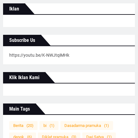
Iklan
Subscribe Us
https://youtu.be/K-NWJtqiMHk
Klik Iklan Kami
Main Tags
Berita
(20)
bi
(1)
Dasadarma pramuka
(1)
depok
(6)
Diklat pramuka
(3)
Dwi Satya
(1)