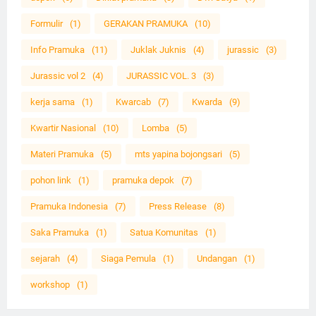
Formulir
(1)
GERAKAN PRAMUKA
(10)
Info Pramuka
(11)
Juklak Juknis
(4)
jurassic
(3)
Jurassic vol 2
(4)
JURASSIC VOL. 3
(3)
kerja sama
(1)
Kwarcab
(7)
Kwarda
(9)
Kwartir Nasional
(10)
Lomba
(5)
Materi Pramuka
(5)
mts yapina bojongsari
(5)
pohon link
(1)
pramuka depok
(7)
Pramuka Indonesia
(7)
Press Release
(8)
Saka Pramuka
(1)
Satua Komunitas
(1)
sejarah
(4)
Siaga Pemula
(1)
Undangan
(1)
workshop
(1)